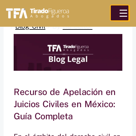
Skip
Ma
to
content
/
Blog Civil
/ By
tfa editor
Me
Recurso de Apelación en
Juicios Civiles en México:
Guía Completa