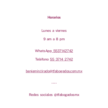
Horarios
Lunes a viernes
9 am a 8 pm
WhatsApp
5537142742
Teléfono
55 3714 2742
benjamin.tirado@tfabogados.com.mx
----
Redes sociales @tfabogadosmx